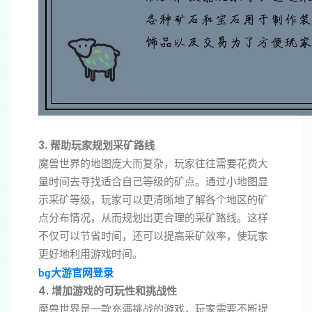
3. 帮助玩家规划采矿路线
魔兽世界的地图庞大而复杂，玩家往往需要花费大
量时间去寻找适合自己等级的矿点。通过小地图显
示采矿等级，玩家可以更清晰地了解各个地区的矿
点分布情况，从而规划出更合理的采矿路线。这样
不仅可以节省时间，还可以提高采矿效率，使玩家
更好地利用游戏时间。
bg大游官网登录
4. 增加游戏的可玩性和挑战性
魔兽世界是一款充满挑战的游戏，玩家需要不断提