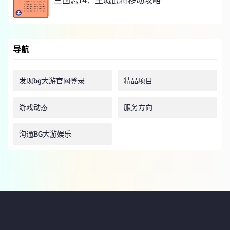
导航
发现bg大游官网登录
精品项目
游戏动态
服务方向
沟通BG大游娱乐