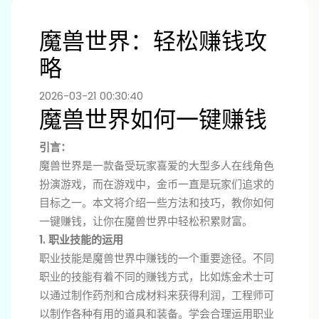
魔兽世界：轻松赚钱攻
略
2026-03-21 00:30:40
魔兽世界如何一键赚钱
引言：
魔兽世界是一款备受玩家喜爱的大型多人在线角色
扮演游戏，而在游戏中，金币一直是玩家们追求的
目标之一。本文将介绍一些方法和技巧，教你如何
一键赚钱，让你在魔兽世界中轻松积累财富。
1. 职业技能的运用
职业技能是魔兽世界中赚钱的一个重要途径。不同
职业的技能有着不同的赚钱方式，比如炼金术士可
以通过制作药剂和合成材料来获得利润，工程师可
以制作各种有用的道具和装备。学会合理运用职业