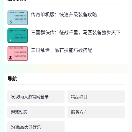
传奇单机版：快速升级装备攻略
三国群侠传：征战千里，马匹装备独步天下
三国乱世：晶石技能巧妙搭配
导航
发现bg大游官网登录
精品项目
游戏动态
服务方向
沟通BG大游娱乐