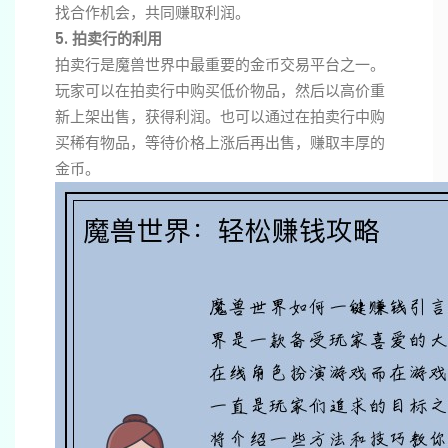
找合作机会，共同赚取利润。
5. 拍卖行的利用
拍卖行是魔兽世界中最重要的金币交易平台之一。
玩家可以在拍卖行中购买低价物品，然后以高价重
新上架出售，获得利润。也可以通过在拍卖行中购
买稀有物品，等待价格上涨后再出售，赚取丰厚的
金币。